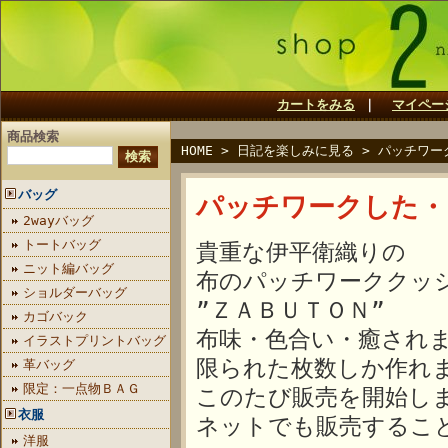
カートをみる
｜
マイペー
商品検索
HOME
>
日記を楽しみに見る
>
パッチワー
バッグ
パッチワークした・
2wayバッグ
トートバッグ
貴重な伊平衛織りの
ニット編バッグ
布のパッチワーククッ
ショルダーバッグ
”ＺＡＢＵＴＯＮ”
カゴバック
布味・色合い・癒され
イラストプリントバッグ
限られた枚数しか作れ
革バッグ
限定：一点物ＢＡＧ
このたび販売を開始し
衣服
ネットでも販売するこ
洋服