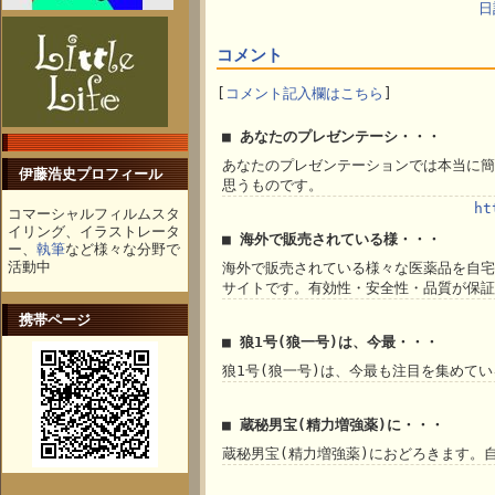
日
コメント
[
コメント記入欄はこちら
]
■ あなたのプレゼンテーシ・・・
あなたのプレゼンテーションでは本当に簡
伊藤浩史プロフィール
思うものです。
ht
コマーシャルフィルムスタ
イリング、イラストレータ
■ 海外で販売されている様・・・
ー、
執筆
など様々な分野で
活動中
海外で販売されている様々な医薬品を自宅
サイトです。有効性・安全性・品質が保証
携帯ページ
■ 狼1号(狼一号)は、今最・・・
狼1号(狼一号)は、今最も注目を集めて
■ 蔵秘男宝(精力増強薬)に・・・
蔵秘男宝(精力増強薬)におどろきます。