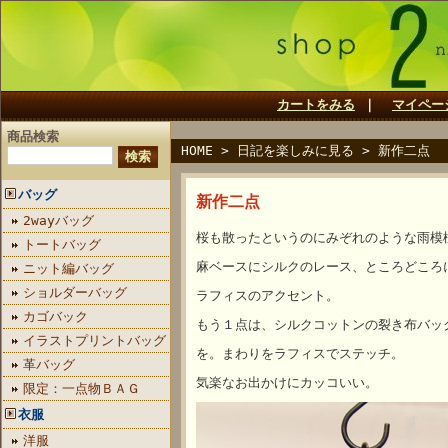
カートをみる
｜
マイペー
商品検索
HOME
>
日記を楽しみに見る
>
新作二点
バッグ
新作二点
2wayバッグ
桜も散ったというのにみぞれのような雨模
トートバッグ
麻ベースにシルクのレース、ところどころ
ニット編バッグ
ショルダーバッグ
ラフィスのアクセント。
カゴバック
もう１点は、シルクコットンの裂き布バッ
イラストプリントバッグ
を。まわりをラフィスでステッチ。
革バッグ
気楽なお出かけにカッコいい。
限定：一点物ＢＡＧ
衣服
洋服