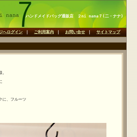
ハンドメイドバッグ通販店 ２ni nana７(二・ナナ)
ジへログイン
｜
ご利用案内
｜
お問い合せ
｜
サイトマップ
様。
に
クに、フルーツ