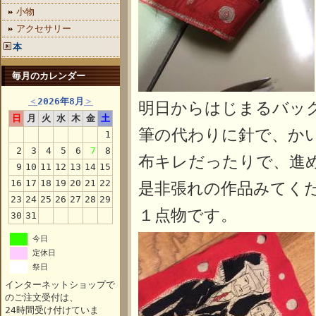
小物
アクセサリー
本
毎月のカレンダー
＜
2026年8月
＞
明日からはじまるバッ
日
月
火
水
木
金
土
筆の代わりに針で、か
1
2
3
4
5
6
7
8
布キレだったりで、進
9
10
11
12
13
14
15
16
17
18
19
20
21
22
是非張れの作品みてく
23
24
25
26
27
28
29
１点物です。
30
31
今日
定休日
祭日
インターネットショップで
のご注文受付は、
24時間受け付けていま