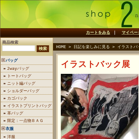
カートをみる
｜
マイペー
商品検索
HOME
>
日記を楽しみに見る
>
イラストバ
バッグ
イラストバック展
2wayバッグ
トートバッグ
ニット編バッグ
ショルダーバッグ
カゴバック
イラストプリントバッグ
革バッグ
限定：一点物ＢＡＧ
衣服
洋服